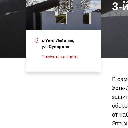
3-
г. Усть-Лабинск,
ул. Суворова
Показать на карте
В сам
Усть-
защит
оборо
от на
Это з