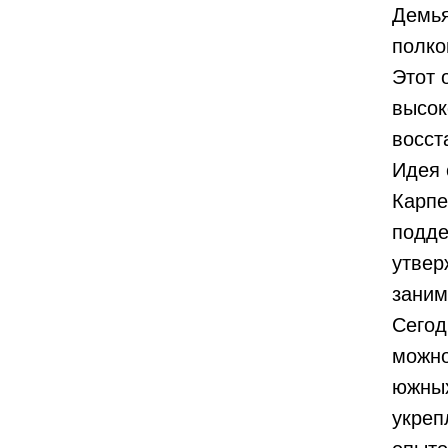
Демья
полко
Этот 
высок
восст
Идея 
Карпе
подде
утвер
заним
Сегод
можно
южных
укреп