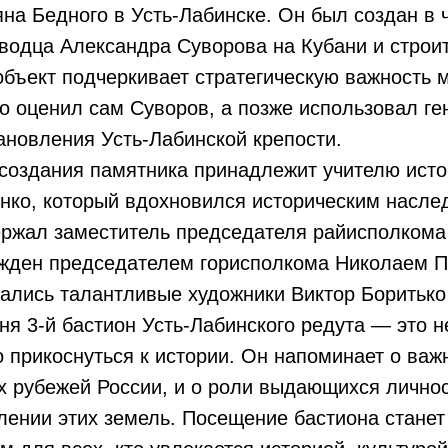
на Бедного в Усть-Лабинске. Он был создан в 
водца Александра Суворова на Кубани и строи
объект подчеркивает стратегическую важность 
о оценил сам Суворов, а позже использовал г
ановления Усть-Лабинской крепости.
создания памятника принадлежит учителю ист
нко, который вдохновился историческим наслед
ржал заместитель председателя райисполкома
жден председателем горисполкома Николаем П
ались талантливые художники Виктор Боритько
ня 3-й бастион Усть-Лабинского редута — это не
 прикоснуться к истории. Он напоминает о важ
 рубежей России, и о роли выдающихся личност
лении этих земель. Посещение бастиона стане