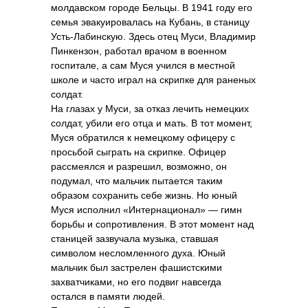
молдавском городе Бельцы. В 1941 году его
семья эвакуировалась на Кубань, в станицу
Усть-Лабинскую. Здесь отец Муси, Владимир
Пинкензон, работал врачом в военном
госпитале, а сам Муся учился в местной
школе и часто играл на скрипке для раненых
солдат.
На глазах у Муси, за отказ лечить немецких
солдат, убили его отца и мать. В тот момент,
Муся обратился к немецкому офицеру с
просьбой сыграть на скрипке. Офицер
рассмеялся и разрешил, возможно, он
подумал, что мальчик пытается таким
образом сохранить себе жизнь. Но юный
Муся исполнил «Интернационал» — гимн
борьбы и сопротивления. В этот момент над
станицей зазвучала музыка, ставшая
символом несломленного духа. Юный
мальчик был застрелен фашистскими
захватчиками, но его подвиг навсегда
остался в памяти людей.