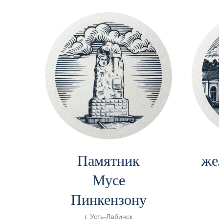
Памятник
же
Мусе
Пинкензону
г. Усть-Лабинск