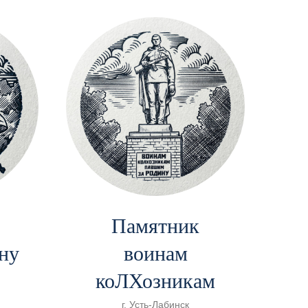
Памятник
ну
воинам
коЛХозникам
г. Усть-Лабинск