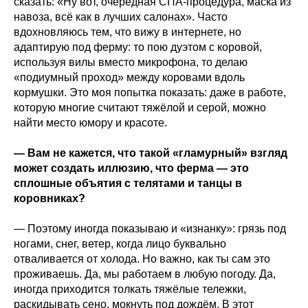
сказать: «Ну вот, очередная СПА‑процедура, маска из
навоза, всё как в лучших салонах». Часто
вдохновляюсь тем, что вижу в интернете, но
адаптирую под ферму: то пою дуэтом с коровой,
используя вилы вместо микрофона, то делаю
«подиумный проход» между коровами вдоль
кормушки. Это моя попытка показать: даже в работе,
которую многие считают тяжёлой и серой, можно
найти место юмору и красоте.
— Вам не кажется, что такой «гламурный» взгляд
может создать иллюзию, что ферма — это
сплошные объятия с телятами и танцы в
коровниках?
— Поэтому иногда показываю и «изнанку»: грязь под
ногами, снег, ветер, когда лицо буквально
отваливается от холода. Но важно, как ты сам это
проживаешь. Да, мы работаем в любую погоду. Да,
иногда приходится толкать тяжёлые тележки,
раскидывать сено, мокнуть под дождём. В этот