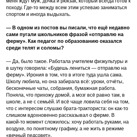
меня ждут муж, дочка и рюкзак, который всегда готов к
походу. Где‑то между всем этим успеваю заниматься
спортом и иногда выдыхать.
— В одном из постов вы писали, что ещё недавно
сами пугали школьников фразой «отправлю на
ферму». Как педагог по образованию оказался
среди телят и соломы?
— Да, было такое. Работала учителем физкультуры и
в шутку говорила: «Будешь лениться — отправлю на
ферму». Ирония в том, что в итоге туда ушла сама.
Школу любила, но она забирала всё: уроки, отчёты,
бесконечные чаты, собрания, бумажная работа.
Поняла, что прихожу домой, а мозг всё равно там, в
школе, а не с семьёй. И всё чаще ловила себя на том,
что с интересом слушаю брата‑тракториста: он как-то
слишком вдохновенно рассказывал о ферме. В
какой‑то момент сложилось: хочу работать руками, на
воздухе, по понятному графику, а не жить в режиме
«вечный педсовет».