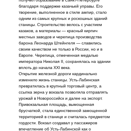
получил образование в Санкт-Петербурге
благодаря поддержке казачьей управы. Его
творение, выполненное в стиле ампир, стало
одним из самых крупных и роскошных зданий
станицы. Строительство велось с участием
казаков, а материалы — красный кирпич
местных заводов и черепица производства
барона Леонарда Штейнгеля — славились
своим качеством не только в России, но и в
Европе. Черепица, отмеченная медалью
императора Николая II, сохранялась на здании
вплоть до начала XXI века.
Открытие железной дороги кардинально
изменило жизнь станицы. Усть-Лабинская
превратилась в крупный торговый центр, а
ссыпка зерна у вокзала позволяла отправлять
урожай в Новороссийск и далее на экспорт.
Привокзальная площадь, вымощенная
брусчаткой, стала единственной замощенной
территорией в станице и считалась предметом
гордости. Вокзал создавал у пассажиров
впечатление об Усть-Лабинской как о